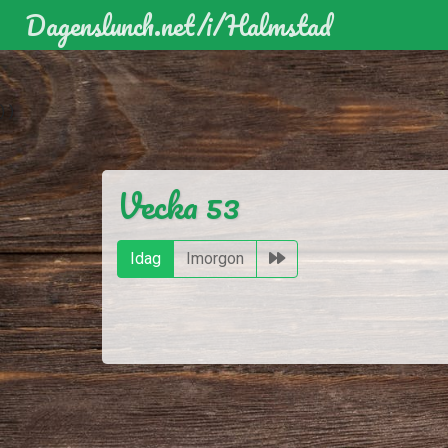
Dagenslunch.net
/i/
Halmstad
)
)
Vecka 53
Idag
Imorgon