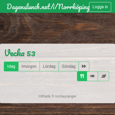
Dagenslunch.net
/i/
Norrköping
Logga in
)
)
Vecka 53
Idag
Imorgon
Lördag
Söndag
Hittade 0 restauranger