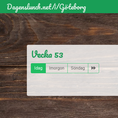
Dagenslunch.net
/i/
Göteborg
)
)
Vecka 53
Idag
Imorgon
Söndag