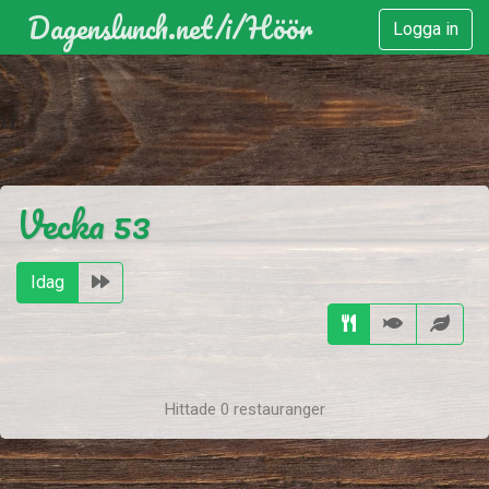
Dagenslunch.net
/i/
Höör
Logga in
)
)
Vecka 53
Idag
Hittade 0 restauranger