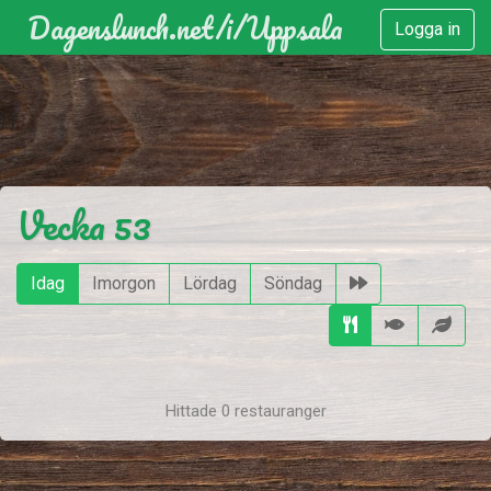
Dagenslunch.net
/i/
Uppsala
Logga in
)
)
Vecka 53
Idag
Imorgon
Lördag
Söndag
Hittade 0 restauranger