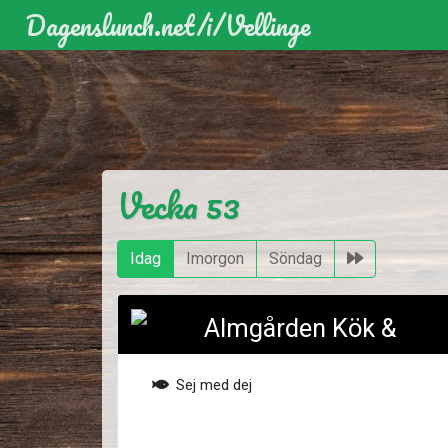
Dagenslunch.net
/i/
Vellinge
)
)
Vecka 53
Idag
Imorgon
Söndag
Sej med dej