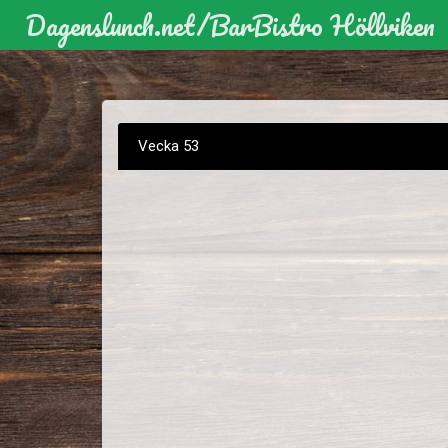
Dagenslunch.net
/
BarBistro Höllviken
Vecka 53