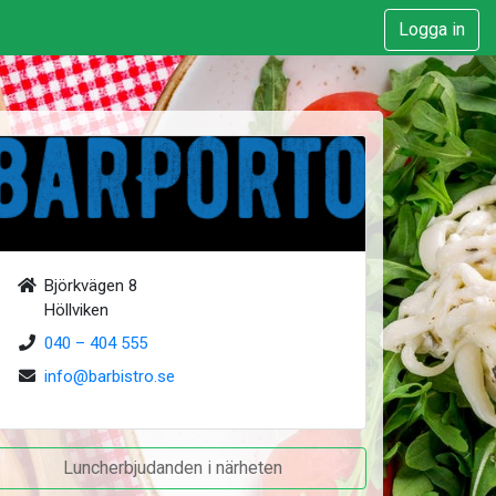
Logga in
Björkvägen 8
Höllviken
040 – 404 555
info@barbistro.se
Luncherbjudanden i närheten