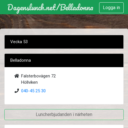
Dagenslunch.net
/
Belladonna
Logga in
Vecka 53
Belladonna
Falsterbovägen 72
Höllviken
040-45 25 30
Luncherbjudanden i närheten