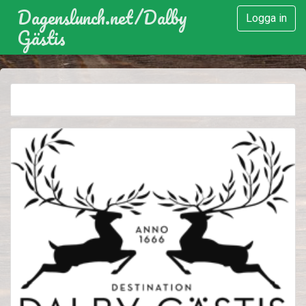
Dagenslunch.net
/
Dalby
Logga in
Gästis
Vecka 53