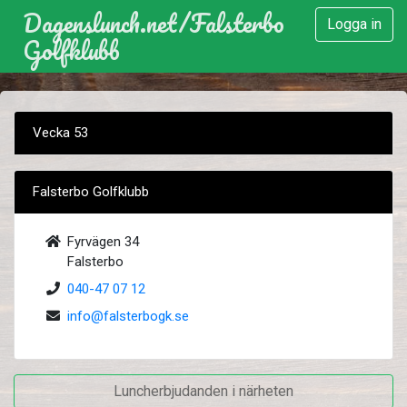
Dagenslunch.net
/
Falsterbo
Logga in
Golfklubb
Vecka 53
Falsterbo Golfklubb
Fyrvägen 34
Falsterbo
040-47 07 12
info@falsterbogk.se
Luncherbjudanden i närheten