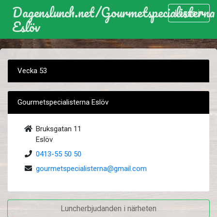
Dagenslunch.net
/
Gourmetspecialisterna
Logga in
Eslöv
Vecka 53
Gourmetspecialisterna Eslöv
Bruksgatan 11
Eslöv
0413-55 50 50
gourmetspecialisterna@gmail.com
Luncherbjudanden i närheten