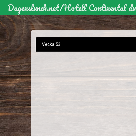
Dagenslunch.net
/
Hotell Continental d
Vecka 53