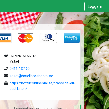
Logga in
HAMNGATAN 13
Ystad
0411-137 00
koket@hotellcontinental.se
https://hotellcontinental.se/brasserie-du-
sud-lunch/
Luncherbjudanden i närheten