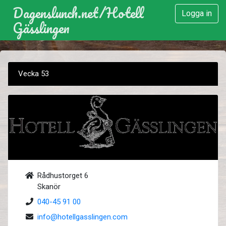
Dagenslunch.net
/
Hotell
Logga in
Gässlingen
Vecka 53
Rådhustorget 6
Skanör
040-45 91 00
info@hotellgasslingen.com