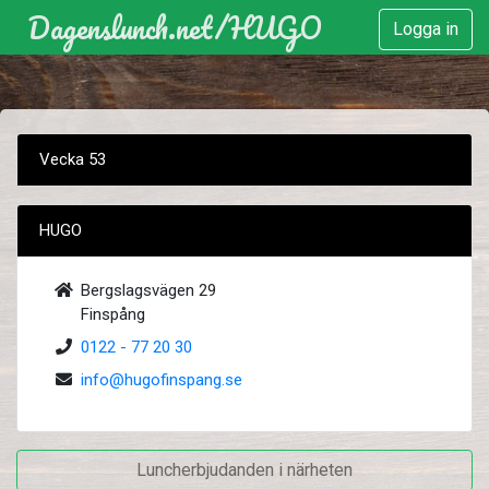
Dagenslunch.net
/
HUGO
Logga in
Vecka 53
HUGO
Bergslagsvägen 29
Finspång
0122 - 77 20 30
info@hugofinspang.se
Luncherbjudanden i närheten