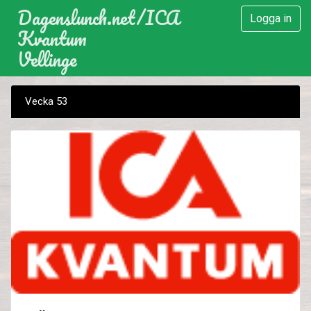
Dagenslunch.net
/
ICA
Logga in
Kvantum
Vellinge
Vecka 53