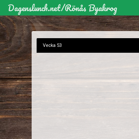
Dagenslunch.net
/
Rönås Byakrog
Vecka 53