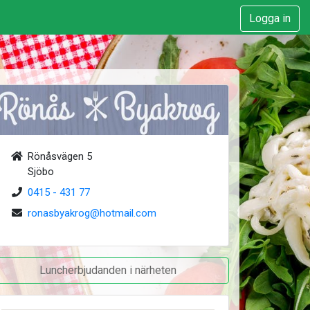
Logga in
Rönåsvägen 5
Sjöbo
0415 - 431 77
ronasbyakrog@hotmail.com
Luncherbjudanden i närheten