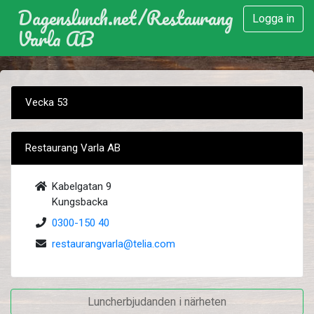
Dagenslunch.net
/
Restaurang
Logga in
Varla AB
Vecka 53
Restaurang Varla AB
Kabelgatan 9
Kungsbacka
0300-150 40
restaurangvarla@telia.com
Luncherbjudanden i närheten