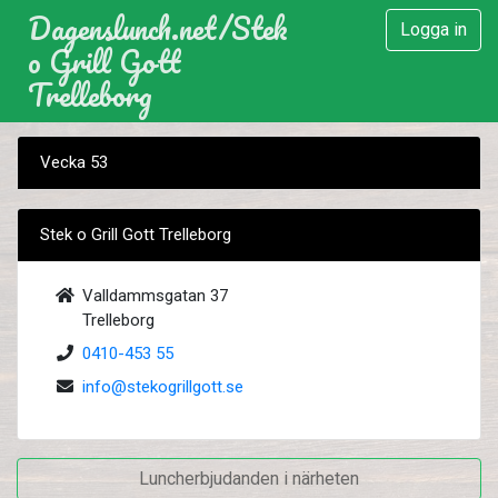
Dagenslunch.net
/
Stek
Logga in
o Grill Gott
Trelleborg
Vecka 53
Stek o Grill Gott Trelleborg
Valldammsgatan 37
Trelleborg
0410-453 55
info@stekogrillgott.se
Luncherbjudanden i närheten