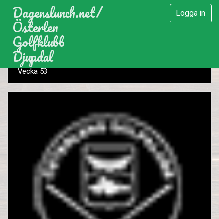
Dagenslunch.net
/
Logga in
Österlen
Golfklubb
Djupdal
Vecka 53